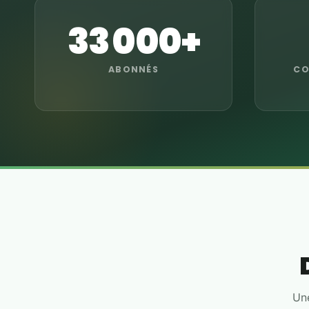
33 000+
ABONNÉS
CO
Une