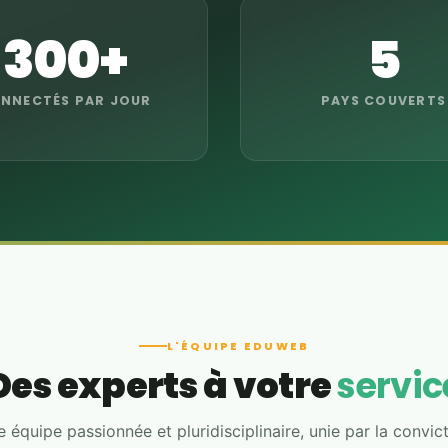
300+
5
NNECTÉS PAR JOUR
PAYS COUVERTS
L'ÉQUIPE EDUWEB
Des experts à votre
servic
 équipe passionnée et pluridisciplinaire, unie par la convic