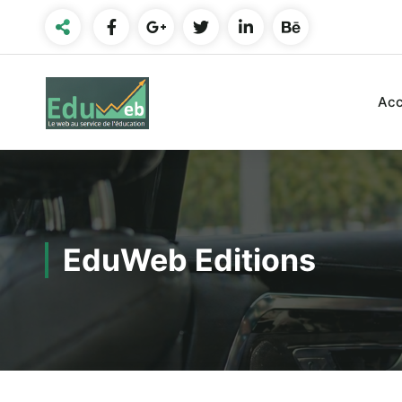
Aller
au
contenu
Acc
EduWeb Editions