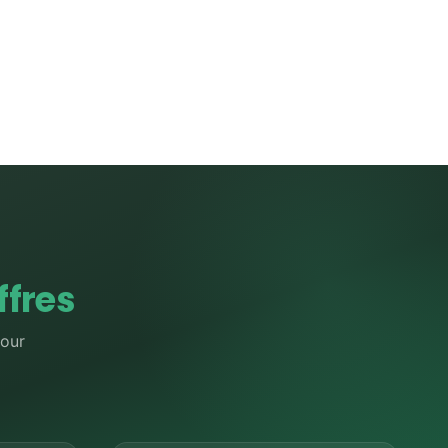
ffres
pour