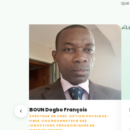
que 
YEBOUN Dogbo François
INSPECTEUR EN CHEF, OPTION PHYSIQUE-
CHIMIE. COORDONNATEUR DES
PRODUCTIONS PÉDAGOGIQUES EN
s