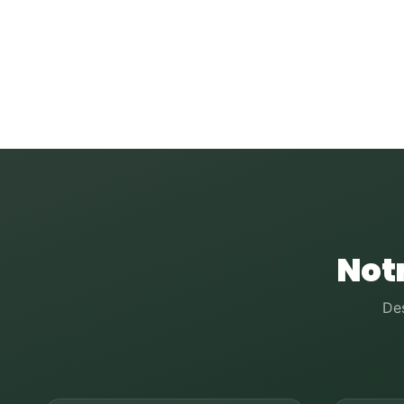
Not
Des