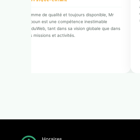
PHYSIQUE-CHIMIE
e,
,
Homme de qualité et toujours disponible, Mr
.
Yéboun est une compétence inestimable
d'EduWeb, tant dans sa vision globale que dans
ses missions et activités.
Horaires