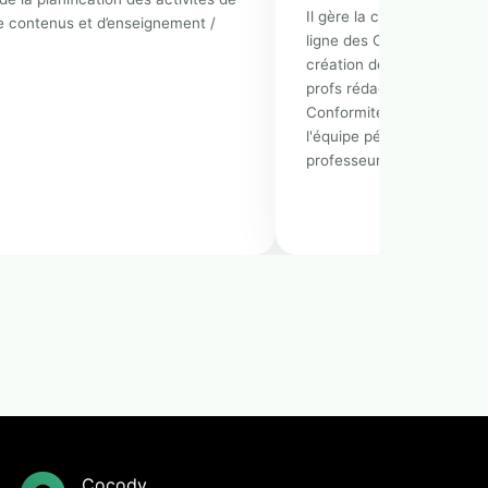
Il gère la chaine de produ
e contenus et d’enseignement /
ligne des Contenus pédago
création des cours et exe
profs rédacteurs ; Il garant
Conformité aux programme
l'équipe pédagogique et fai
professeurs et la platef
Cocody