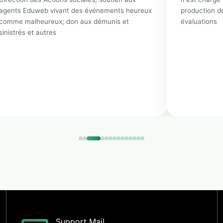
agents Eduweb vivant des événements heureux
production d
comme malheureux; don aux démunis et
évaluations
sinistrés et autres
Support Mail