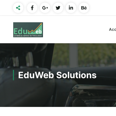
Aller
au
contenu
Acc
EduWeb Solutions